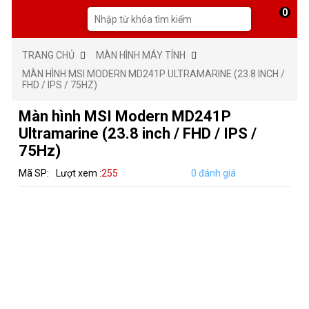
0
TRANG CHỦ
MÀN HÌNH MÁY TÍNH
MÀN HÌNH MSI MODERN MD241P ULTRAMARINE (23.8 INCH /
FHD / IPS / 75HZ)
Màn hình MSI Modern MD241P
Ultramarine (23.8 inch / FHD / IPS /
75Hz)
Mã SP:
Lượt xem :
255
0 đánh giá