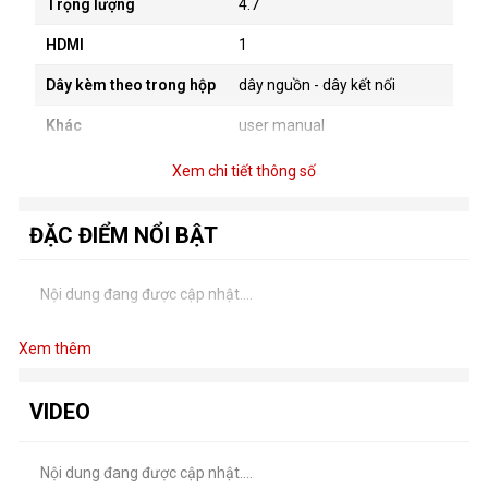
Trọng lượng
4.7
HDMI
1
Dây kèm theo trong hộp
dây nguồn - dây kết nối
Khác
user manual
Xem chi tiết thông số
ĐẶC ĐIỂM NỔI BẬT
Nội dung đang được cập nhật....
Xem thêm
VIDEO
Nội dung đang được cập nhật....