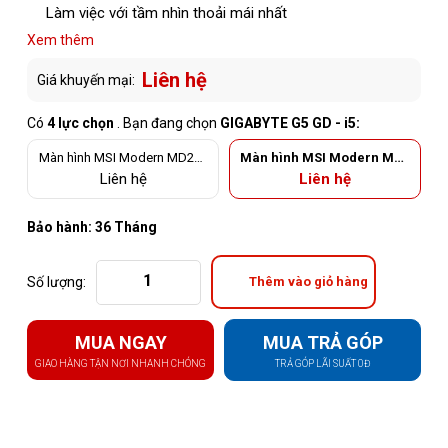
Làm việc với tầm nhìn thoải mái nhất
Xem thêm
Liên hệ
Giá khuyến mại:
Có
4 lực chọn
. Bạn đang chọn
GIGABYTE G5 GD - i5:
Màn hình MSI Modern MD241
Màn hình MSI Modern MD2
P (23.8 inch / FHD / IPS / 75H
41P Ultramarine (23.8 inch
Liên hệ
Liên hệ
z)
/ FHD / IPS / 75Hz)
Bảo hành: 36 Tháng
Số lượng:
Thêm vào giỏ hàng
MUA NGAY
MUA TRẢ GÓP
GIAO HÀNG TẬN NƠI NHANH CHÓNG
TRẢ GÓP LÃI SUẤT 0Đ