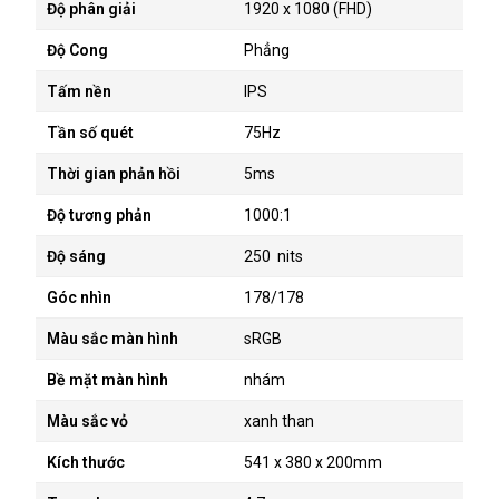
Độ phân giải
1920 x 1080 (FHD)
Độ Cong
Phẳng
Tấm nền
IPS
Tần số quét
75Hz
Thời gian phản hồi
5ms
Độ tương phản
1000:1
Độ sáng
250 nits
Góc nhìn
178/178
Màu sắc màn hình
sRGB
Bề mặt màn hình
nhám
Màu sắc vỏ
xanh than
Kích thước
541 x 380 x 200mm