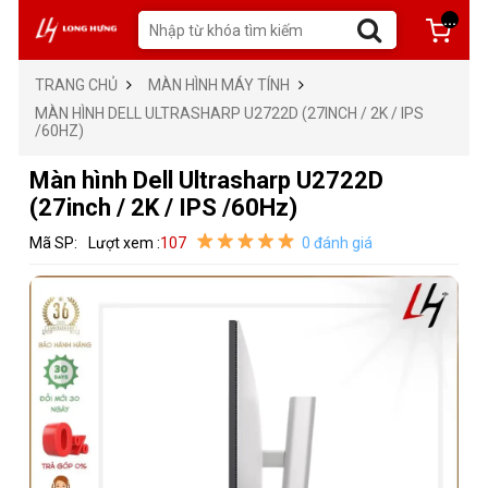
...
TRANG CHỦ
MÀN HÌNH MÁY TÍNH
MÀN HÌNH DELL ULTRASHARP U2722D (27INCH / 2K / IPS
/60HZ)
Màn hình Dell Ultrasharp U2722D
(27inch / 2K / IPS /60Hz)
Mã SP:
Lượt xem :
107
0 đánh giá