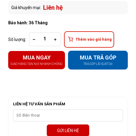
Liên hệ
Giá khuyến mại:
Bảo hành: 36 Tháng
Số lượng:
Thêm vào giỏ hàng
MUA NGAY
MUA TRẢ GÓP
GIAO HÀNG TẬN NƠI NHANH CHÓNG
TRẢ GÓP LÃI SUẤT 0Đ
LIÊN HỆ TƯ VẤN SẢN PHẨM
GỬI LIÊN HỆ