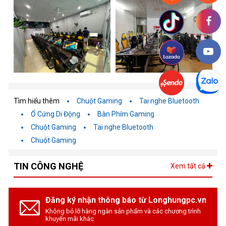
Tìm hiểu thêm
Chuột Gaming
Tai nghe Bluetooth
Ổ Cứng Di Động
Bàn Phím Gaming
Chuột Gaming
Tai nghe Bluetooth
Chuột Gaming
TIN CÔNG NGHỆ
Xem tất cả
Đăng ký nhận thông báo từ Longhungpc.vn
Không bỏ lỡ hàng ngàn sản phẩm và các chương trình
khuyến mãi khác