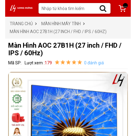
...
TRANG CHỦ
MÀN HÌNH MÁY TÍNH
MÀN HÌNH AOC 27B1H (27 INCH / FHD / IPS / 60HZ)
Màn Hình AOC 27B1H (27 inch / FHD /
IPS / 60Hz)
Mã SP:
Lượt xem :
179
0 đánh giá