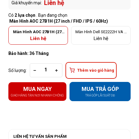
Liên hệ
Giá khuyến mại:
Có
2 lựa chọn
. Bạn đang chọn
Màn Hình AOC 27B1H (27 inch / FHD / IPS / 60Hz)
Màn Hình AOC 27B1H (27 i
Màn Hình Dell SE2222H VA F
nch / FHD / IPS / 60Hz)
ullHD 60Hz
Liên hệ
Liên hệ
Bảo hành: 36 Tháng
Số lượng:
Thêm vào giỏ hàng
MUA NGAY
MUA TRẢ GÓP
GIAO HÀNG TẬN NƠI NHANH CHÓNG
TRẢ GÓP LÃI SUẤT 0Đ
LIÊN HỆ TƯ VẤN SẢN PHẨM