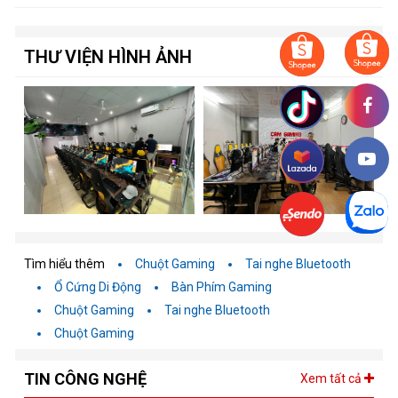
THƯ VIỆN HÌNH ẢNH
Tìm hiểu thêm
Chuột Gaming
Tai nghe Bluetooth
Ổ Cứng Di Động
Bàn Phím Gaming
Chuột Gaming
Tai nghe Bluetooth
Chuột Gaming
TIN CÔNG NGHỆ
Xem tất cả