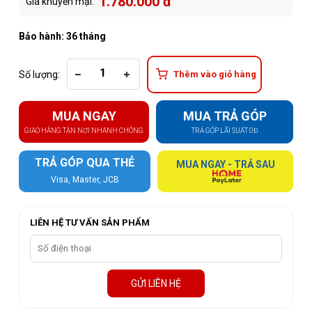
1.780.000 đ
Giá khuyến mại:
Bảo hành: 36 tháng
Số lượng:
Thêm vào giỏ hàng
MUA NGAY
MUA TRẢ GÓP
GIAO HÀNG TẬN NƠI NHANH CHÓNG
TRẢ GÓP LÃI SUẤT 0Đ
TRẢ GÓP QUA THẺ
MUA NGAY - TRẢ SAU
Visa, Master, JCB
LIÊN HỆ TƯ VẤN SẢN PHẨM
GỬI LIÊN HỆ