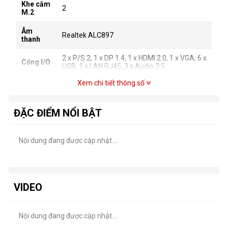
Khe cắm
2
M.2
Âm
Realtek ALC897
thanh
2 x P/S 2, 1 x DP 1.4, 1 x HDMI 2.0, 1 x VGA, 6 x
Cổng I/O
USB, 1 x LAN RJ45, 3 x Audio 3.5
Xem chi tiết thông số
Kích
Micro ATX
thước
ĐẶC ĐIỂM NỔI BẬT
Trọng
-
lượng
Tính
Hỗ trợ CPU công suất lên đến 300W
Nội dung đang được cập nhật....
năng
Thiết kế Tripple Power Phase VRM
khác
Tản nhiệt toàn diện
VIDEO
Nội dung đang được cập nhật....