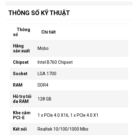
THÔNG SỐ KỸ THUẬT
Thông
Chi tiết
số
Hãng
Mobo
sản xuất
Chipset
Intel B760 Chipset
Socket
LGA 1700
RAM
DDR4
Hỗ trợ tối
128 GB
đa RAM
Khe cắm
1 x PCIe 4.0 X16, 1 x PCIe 4.0 X1
PCI-E
Kết nối
Realtek 10/100/1000 Mbs