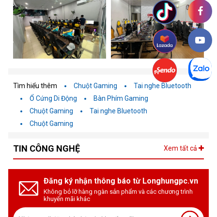
Tìm hiểu thêm
Chuột Gaming
Tai nghe Bluetooth
Ổ Cứng Di Động
Bàn Phím Gaming
Chuột Gaming
Tai nghe Bluetooth
Chuột Gaming
TIN CÔNG NGHỆ
Xem tất cả
Đăng ký nhận thông báo từ Longhungpc.vn
Không bỏ lỡ hàng ngàn sản phẩm và các chương trình
khuyến mãi khác