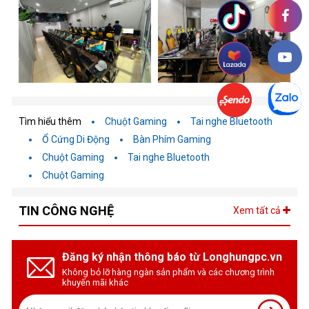
Tìm hiểu thêm
Chuột Gaming
Tai nghe Bluetooth
Ổ Cứng Di Động
Bàn Phím Gaming
Chuột Gaming
Tai nghe Bluetooth
Chuột Gaming
TIN CÔNG NGHỆ
Xem tất cả
Đăng ký nhận thông báo từ Longhungpc.vn
Không bỏ lỡ hàng ngàn sản phẩm và các chương trình
khuyến mãi khác