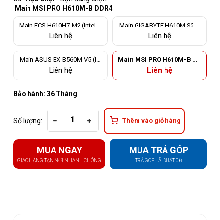
Main MSI PRO H610M-B DDR4
Main ECS H610H7-M2 (Intel H
Main GIGABYTE H610M S2 D
610, Socket 1700, m-ATX, 2 k
DR4
Liên hệ
Liên hệ
he RAM DDR4)
Main ASUS EX-B560M-V5 (Int
Main MSI PRO H610M-B DD
el B560, Socket 1200, m-ATX,
R4
Liên hệ
Liên hệ
2 khe Ram DDR4)
Bảo hành: 36 Tháng
Số lượng:
Thêm vào giỏ hàng
MUA NGAY
MUA TRẢ GÓP
GIAO HÀNG TẬN NƠI NHANH CHÓNG
TRẢ GÓP LÃI SUẤT 0Đ