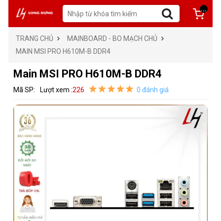
...
TRANG CHỦ
MAINBOARD - BO MẠCH CHỦ
MAIN MSI PRO H610M-B DDR4
Main MSI PRO H610M-B DDR4
Mã SP:
Lượt xem :
226
0 đánh giá