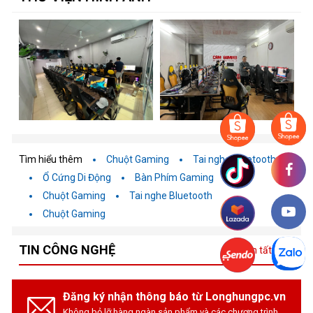
Tìm hiểu thêm
Chuột Gaming
Tai nghe Bluetooth
Ổ Cứng Di Động
Bàn Phím Gaming
Chuột Gaming
Tai nghe Bluetooth
Chuột Gaming
TIN CÔNG NGHỆ
Xem tất cả
Đăng ký nhận thông báo từ Longhungpc.vn
Không bỏ lỡ hàng ngàn sản phẩm và các chương trình