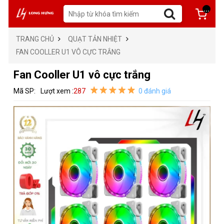
...
TRANG CHỦ
QUẠT TẢN NHIỆT
FAN COOLLER U1 VÔ CỰC TRẮNG
Fan Cooller U1 vô cực trắng
Mã SP:
Lượt xem :
287
0 đánh giá