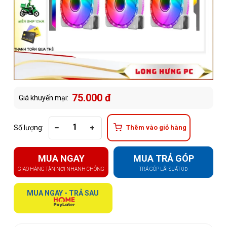
75.000 đ
Giá khuyến mại:
Số lượng:
Thêm vào giỏ hàng
MUA NGAY
MUA TRẢ GÓP
GIAO HÀNG TẬN NƠI NHANH CHÓNG
TRẢ GÓP LÃI SUẤT 0Đ
MUA NGAY - TRẢ SAU