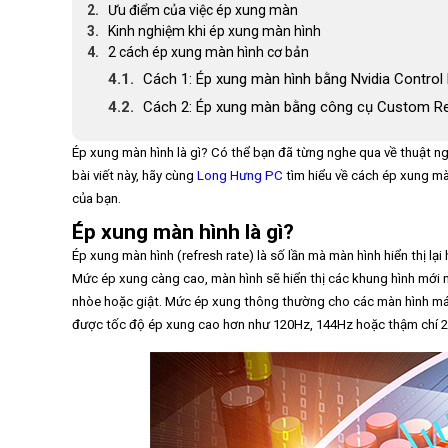
Ưu điểm của việc ép xung màn
Kinh nghiệm khi ép xung màn hình
2 cách ép xung màn hình cơ bản
Cách 1: Ép xung màn hình bằng Nvidia Control
Cách 2: Ép xung màn bằng công cụ Custom Reso
Ép xung màn hình là gì? Có thể bạn đã từng nghe qua về thuật n
bài viết này, hãy cùng
Long Hưng PC
tìm hiểu về cách ép xung màn
của bạn.
Ép xung màn hình là gì?
Ép xung màn hình (refresh rate) là số lần mà màn hình hiển thị lại
Mức ép xung càng cao, màn hình sẽ hiển thị các khung hình mới nh
nhòe hoặc giật. Mức ép xung thông thường cho các màn hình máy 
được tốc độ ép xung cao hơn như 120Hz, 144Hz hoặc thậm chí 2