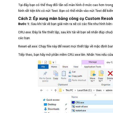
Tại đây bạn có thể thay đổi tần số màn hình ở mức cao hơn tron
hình rất tiện khi có nút Test. Bạn có thể nhấn vào nút Test để k
Cách 2: Ép xung màn bằng công cụ Custom Resolut
Bước 1:
Sau khi tải về bạn giải nén ra sẽ có các file như hình bên
CRU.exe: Đây là file thiết lập, sau khi tải về bạn sẽ nhấn đúp chu
các bạn.
Reset-all.exe: Chạy file này để reset mọi thiết lập về mặc định ba
Tiếp theo, bạn hãy mở phần mềm CRU.exe lên. Nhấn Yes nếu cửa 