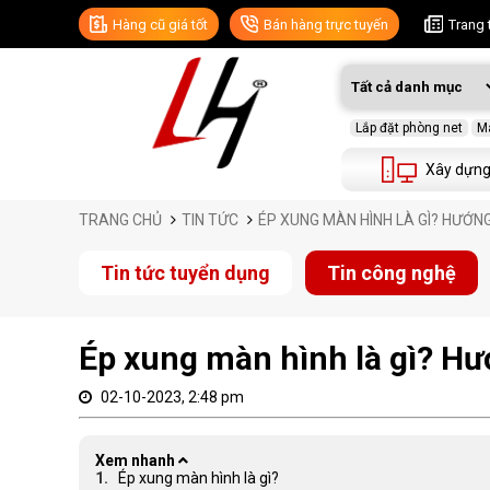
Hàng cũ giá tốt
Bán hàng trực tuyến
Trang 
Lắp đặt phòng net
Má
Xây dựng
TRANG CHỦ
TIN TỨC
ÉP XUNG MÀN HÌNH LÀ GÌ? HƯỚN
Tin tức tuyển dụng
Tin công nghệ
Ép xung màn hình là gì? H
02-10-2023, 2:48 pm
Xem nhanh
Ép xung màn hình là gì?