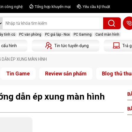
tin công nghệ
Tổng hợp khuyến mại
Yêu cầu kỹ thuật
y tính cũ
PC văn phòng
PC giả lập - Nox
PC Gaming
Card màn hình
 cấu hình
Tin tức tuyển dụng
Trả g
G DẪN ÉP XUNG MÀN HÌNH
Tin Game
Review sản phẩm
Blog thủ thu
ướng dẫn ép xung màn hình
BÀ
BÀ