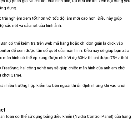
hiện độ phân giải và chi tiết của hình ảnh, rất hữu ích khi xem nội dung yêu
 ứng dụng.
trải nghiệm xem tốt hơn với tốc độ làm mới cao hơn. Điều này giúp
ộ sắc nét và sắc nét của hình ảnh.
 Bạn có thể kiểm tra trên web mã hàng hoặc chỉ đơn giản là click vào
nitor để xem được tần số quét của màn hình. Điều này sẽ giúp bạn xác
ếc màn hình có thể ép xung được nhé. Ví dụ 60Hz thì chỉ được 75Hz thôi.
FreeSync, hai công nghệ này sẽ giúp chiếc màn hình của anh em chờ
hi chơi Game.
khá nhiều trường hợp kiểm tra bên ngoài thì ổn định nhưng khi vào chơi
nel
oàn toàn có thể sử dụng bảng điều khiển (Nvidia Control Panel) của hãng