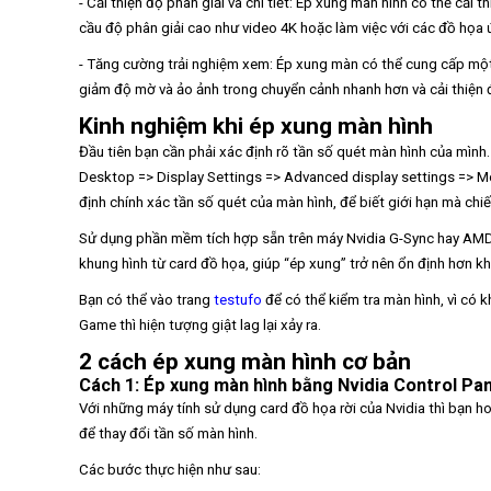
- Cải thiện độ phân giải và chi tiết: Ép xung màn hình có thể cải t
cầu độ phân giải cao như video 4K hoặc làm việc với các đồ họa
- Tăng cường trải nghiệm xem: Ép xung màn có thể cung cấp một 
giảm độ mờ và ảo ảnh trong chuyển cảnh nhanh hơn và cải thiện đ
Kinh nghiệm khi ép xung màn hình
Đầu tiên bạn cần phải xác định rõ tần số quét màn hình của mình.
Desktop => Display Settings => Advanced display settings => Mo
định chính xác tần số quét của màn hình, để biết giới hạn mà chi
Sử dụng phần mềm tích hợp sẵn trên máy Nvidia G-Sync hay AMD 
khung hình từ card đồ họa, giúp “ép xung” trở nên ổn định hơn k
Bạn có thể vào trang
testufo
để có thể kiểm tra màn hình, vì có 
Game thì hiện tượng giật lag lại xảy ra.
2 cách ép xung màn hình cơ bản
Cách 1: Ép xung màn hình bằng Nvidia Control Pa
Với những máy tính sử dụng card đồ họa rời của Nvidia thì bạn h
để thay đổi tần số màn hình.
Các bước thực hiện như sau: