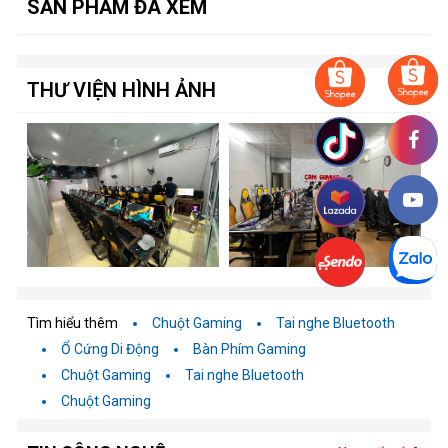
SẢN PHẨM ĐÃ XEM
THƯ VIỆN HÌNH ẢNH
Tìm hiểu thêm
Chuột Gaming
Tai nghe Bluetooth
Ổ Cứng Di Động
Bàn Phím Gaming
Chuột Gaming
Tai nghe Bluetooth
Chuột Gaming