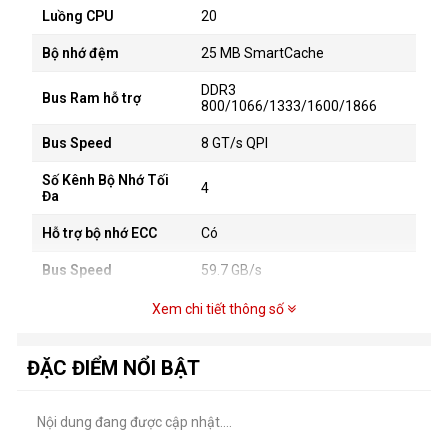
Luồng CPU
20
Bộ nhớ đệm
25 MB SmartCache
DDR3
Bus Ram hỗ trợ
800/1066/1333/1600/1866
Bus Speed
8 GT/s QPI
Số Kênh Bộ Nhớ Tối
4
Đa
Hỗ trợ bộ nhớ ECC
Có
Bus Speed
59.7 GB/s
Dây truyền công
Xem chi tiết thông số
22 nm
nghệ
TDP
130 W
ĐẶC ĐIỂM NỔI BẬT
Phụ kiện đi kèm
Nội dung đang được cập nhật....