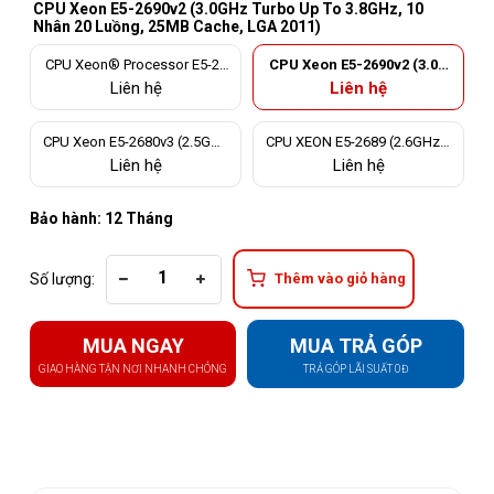
CPU Xeon E5-2690v2 (3.0GHz Turbo Up To 3.8GHz, 10
Nhân 20 Luồng, 25MB Cache, LGA 2011)
CPU Xeon® Processor E5-26
CPU Xeon E5-2690v2 (3.0G
87W (3.1GHz Turbo Up To 3.8
Hz Turbo Up To 3.8GHz, 10
Liên hệ
Liên hệ
GHz, 8 nhân 16 luồng, 20MB
Nhân 20 Luồng, 25MB Cach
Cache, LGA 2011)
e, LGA 2011)
CPU Xeon E5-2680v3 (2.5GHz
CPU XEON E5-2689 (2.6GHz T
Turbo Up To 3.3GHz, 12 Nhân
urbo Up To 3.6GHz, 8 Nhân 1
Liên hệ
Liên hệ
24 Luồng, 30MB Cache, LGA
6 Luồng, 20MB Cache, LGA 2
2011)
011)
Bảo hành: 12 Tháng
Số lượng:
Thêm vào giỏ hàng
MUA NGAY
MUA TRẢ GÓP
GIAO HÀNG TẬN NƠI NHANH CHÓNG
TRẢ GÓP LÃI SUẤT 0Đ