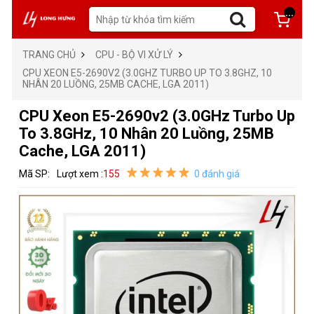
...
TRANG CHỦ
CPU - BỘ VI XỬ LÝ
CPU XEON E5-2690V2 (3.0GHZ TURBO UP TO 3.8GHZ, 10
NHÂN 20 LUỒNG, 25MB CACHE, LGA 2011)
CPU Xeon E5-2690v2 (3.0GHz Turbo Up
To 3.8GHz, 10 Nhân 20 Luồng, 25MB
Cache, LGA 2011)
Mã SP:
Lượt xem :
155
0 đánh giá