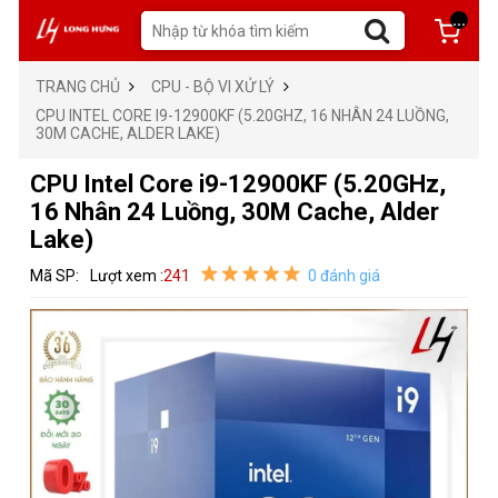
...
TRANG CHỦ
CPU - BỘ VI XỬ LÝ
CPU INTEL CORE I9-12900KF (5.20GHZ, 16 NHÂN 24 LUỒNG,
30M CACHE, ALDER LAKE)
CPU Intel Core i9-12900KF (5.20GHz,
16 Nhân 24 Luồng, 30M Cache, Alder
Lake)
Mã SP:
Lượt xem :
241
0 đánh giá