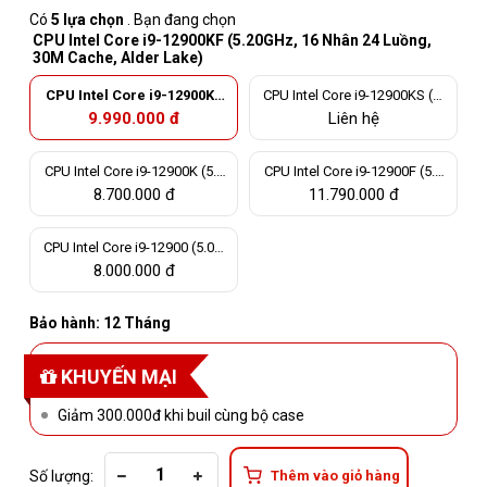
Có
5 lựa chọn
. Bạn đang chọn
CPU Intel Core i9-12900KF (5.20GHz, 16 Nhân 24 Luồng,
30M Cache, Alder Lake)
CPU Intel Core i9-12900KF
CPU Intel Core i9-12900KS (5.
(5.20GHz, 16 Nhân 24 Luồn
50GHz, 16 Nhân 24 Luồng, 30
9.990.000 đ
Liên hệ
g, 30M Cache, Alder Lake)
M Cache, Alder Lake)
CPU Intel Core i9-12900K (5.2
CPU Intel Core i9-12900F (5.0
0GHz, 16 Nhân 24 Luồng, 30
GHz, 16 Nhân 24 Luồng, 30M
8.700.000 đ
11.790.000 đ
M Cache, Alder Lake)
Cache, Alder Lake)
CPU Intel Core i9-12900 (5.0G
Hz, 16 Nhân 24 Luồng, 30M C
8.000.000 đ
ache, Alder Lake)
Bảo hành: 12 Tháng
KHUYẾN MẠI
Giảm 300.000đ khi buil cùng bộ case
Số lượng:
Thêm vào giỏ hàng