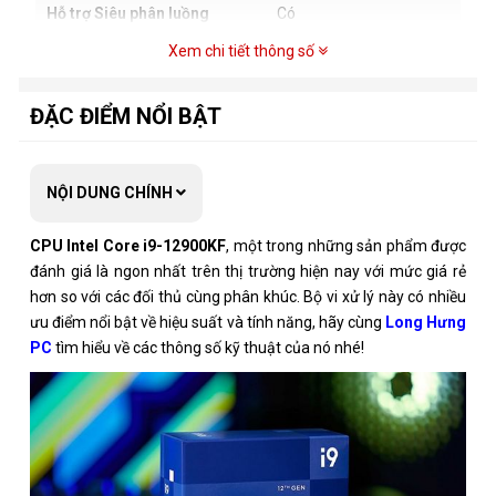
Hỗ trợ Siêu phân luồng
Có
Xem chi tiết thông số
DDR4 - 3200MHz
Hỗ trợ bộ nhớ
DDR5 - 4800MHz
ĐẶC ĐIỂM NỔI BẬT
Hỗ trợ số kênh bộ nhớ
2
Hỗ trợ công nghệ ảo hóa
Có
NỘI DUNG CHÍNH
Nhân đồ họa tích hợp
Không
CPU Intel Core i9-12900KF
, một trong những sản phẩm được
Phiên bản PCI Express
5
đánh giá là ngon nhất trên thị trường hiện nay với mức giá rẻ
hơn so với các đối thủ cùng phân khúc. Bộ vi xử lý này có nhiều
Số lane PCI Express
N/A
ưu điểm nổi bật về hiệu suất và tính năng, hãy cùng
Long Hưng
TDP
125W
PC
tìm hiểu về các thông số kỹ thuật của nó nhé!
Tản nhiệt
Không đi kèm