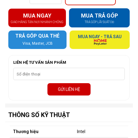
MUA NGAY
MUA TRẢ GÓP
GIAO HÀNG TẬN NƠI NHANH CHÓNG
TRẢ GÓP LÃI SUẤT 0Đ
TRẢ GÓP QUA THẺ
MUA NGAY - TRẢ SAU
Visa, Master, JCB
LIÊN HỆ TƯ VẤN SẢN PHẨM
GỬI LIÊN HỆ
THÔNG SỐ KỸ THUẬT
Thương hiệu
Intel