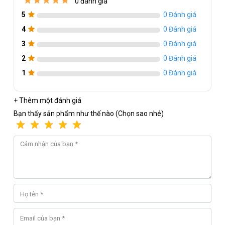
0 đánh giá
cho các tác vụ xử lý dữ liệu, chơi game và đa phương tiện diễn
5
0 Đánh giá
ra mượt mà và nhanh chóng hơn.
4
0 Đánh giá
Sản phẩm CPU Intel Core i9-12900KF được bán với giá rất hấp
3
0 Đánh giá
dẫn và chính sách bảo hành tốt, là sự lựa chọn tuyệt vời cho
2
0 Đánh giá
những ai đang tìm kiếm một sản phẩm CPU đáp ứng được nhu
cầu sử dụng cao cấp của mình.
1
0 Đánh giá
+ Thêm một đánh giá
Bạn thấy sản phẩm như thế nào (Chọn sao nhé)