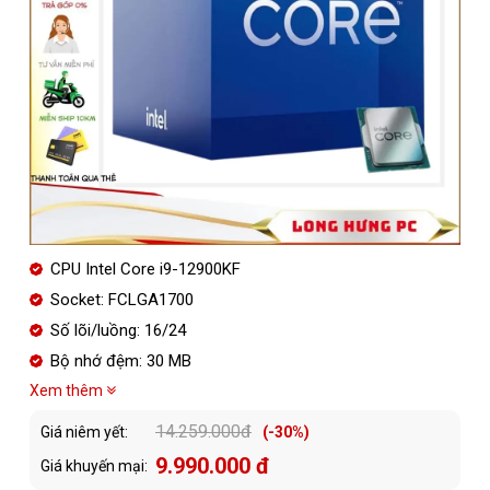
CPU Intel Core i9-12900KF
Socket: FCLGA1700
Số lõi/luồng: 16/24
Bộ nhớ đệm: 30 MB
Xem thêm
14.259.000đ
Giá niêm yết:
(-30%)
9.990.000 đ
Giá khuyến mại: