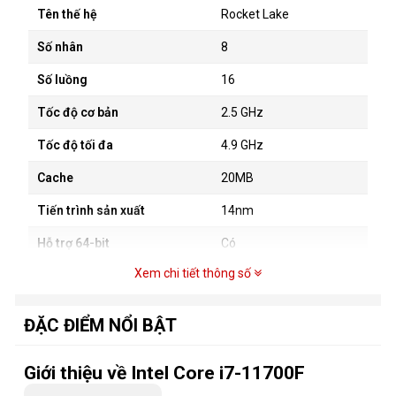
Tên thế hệ
Rocket Lake
Số nhân
8
Số luồng
16
Tốc độ cơ bản
2.5 GHz
Tốc độ tối đa
4.9 GHz
Cache
20MB
Tiến trình sản xuất
14nm
Hỗ trợ 64-bit
Có
Xem chi tiết thông số
Hỗ trợ Siêu phân luồng
Có
Hỗ trợ bộ nhớ
DDR4 - 3200MHz
ĐẶC ĐIỂM NỔI BẬT
Hỗ trợ số kênh bộ nhớ
2
Giới thiệu về Intel Core i7-11700F
Hỗ trợ công nghệ ảo hóa
Có