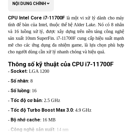
Nhân đồ họa tích hợp
NỘI DUNG CHÍNH
Không
Phiên bản PCI Express
4
CPU Intel Core i7-11700F
là một vi xử lý dành cho máy
tính để bàn của Intel, thuộc thế hệ Alder Lake. Nó có 8 nhân
Số lane PCI Express
N/A
và 16 luồng xử lý, được xây dựng trên nền tảng công nghệ
TDP
125W
sản xuất 10nm SuperFin. i7-11700F cung cấp hiệu suất mạnh
mẽ cho các ứng dụng đa nhiệm game, là lựa chọn phù hợp
Tản nhiệt
Không đi kèm
cho người dùng cần xử lý nhanh chóng và hiệu quả.
Thông số kỹ thuật của CPU i7-11700F
Socket
-
: LGA 1200
Số nhân
-
: 8
Số luồng
-
: 16
Tốc độ cơ bản
-
: 2.5 GHz
Tốc độ Turbo Boost Max 3.0
-
: 4.9 GHz
Bộ nhớ cache
-
: 16 MB
Công nghệ sản xuất
-
: 14 nm