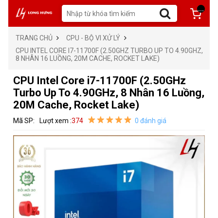
...
TRANG CHỦ
CPU - BỘ VI XỬ LÝ
CPU INTEL CORE I7-11700F (2.50GHZ TURBO UP TO 4.90GHZ,
8 NHÂN 16 LUỒNG, 20M CACHE, ROCKET LAKE)
CPU Intel Core i7-11700F (2.50GHz
Turbo Up To 4.90GHz, 8 Nhân 16 Luồng,
20M Cache, Rocket Lake)
Mã SP:
Lượt xem :
374
0 đánh giá