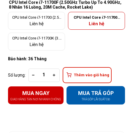
CPU Intel Core i7-11700F (2.50GHz Turbo Up To 4.90GHz,
8 Nhân 16 Luồng, 20M Cache, Rocket Lake)
CPU Intel Core i7-11700 (2.50
CPU Intel Core i7-11700F
GHz Turbo Up To 4.90GHz, 8
(2.50GHz Turbo Up To 4.90
Liên hệ
Liên hệ
Nhân 16 Luồng, 20M Cache, R
GHz, 8 Nhân 16 Luồng, 20M
ocket Lake)
Cache, Rocket Lake)
CPU Intel Core i7-11700K (3.6
0GHz Turbo Up To 5.00GHz, 8
Liên hệ
Nhân 16 Luồng, 20M Cache, R
ocket Lake)
Bảo hành: 36 Tháng
Số lượng:
Thêm vào giỏ hàng
MUA NGAY
MUA TRẢ GÓP
GIAO HÀNG TẬN NƠI NHANH CHÓNG
TRẢ GÓP LÃI SUẤT 0Đ