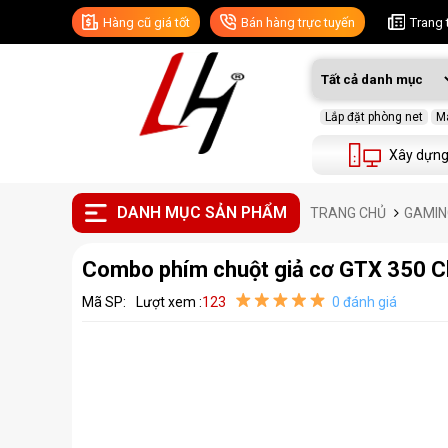
Hàng cũ giá tốt
Bán hàng trực tuyến
Trang 
Lắp đặt phòng net
Má
Xây dựng
DANH MỤC SẢN PHẨM
TRANG CHỦ
GAMING
Combo phím chuột giả cơ GTX 350 C
Mã SP:
Lượt xem :
123
0 đánh giá