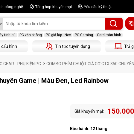
tin công nghệ
Tổng hợp khuyến mại
Yêu cầu kỹ thuật
y tính cũ
PC văn phòng
PC giả lập - Nox
PC Gaming
Card màn hình
 cấu hình
Tin tức tuyển dụng
Trả g
 GEAR - PHỤ KIỆN PC
COMBO PHÍM CHUỘT GIẢ CƠ GTX 350 CHUYÊN
huyên Game | Màu Đen, Led Rainbow
150.000
Giá khuyến mại:
Bảo hành: 12 tháng