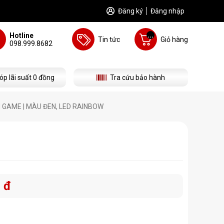
Đăng ký
Đăng nhập
...
Hotline
Tin tức
Giỏ hàng
098.999.8682
óp lãi suất 0 đồng
Tra cứu bảo hành
 GAME | MÀU ĐEN, LED RAINBOW
 đ