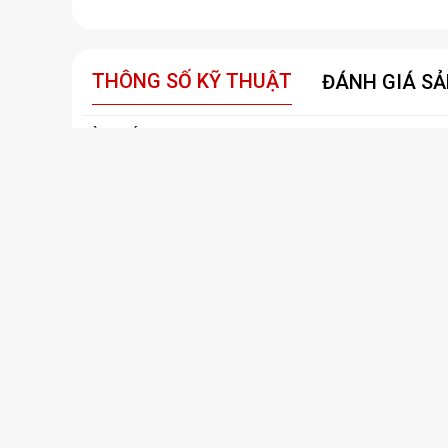
THÔNG SỐ KỸ THUẬT
ĐÁNH GIÁ S
BÀN PHÍM
Thương hiệu
LIMEDIE
Loại
Bàn phím qua
Kích thước
440 x 130 m
Trọng lượng
590 g
Kết nối
USB 2.0
Số phím
104 phím
Tính năng khác
Đèn Led RGB 
CHUỘT