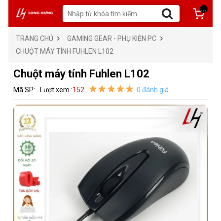
...
TRANG CHỦ
GAMING GEAR - PHỤ KIỆN PC
CHUỘT MÁY TÍNH FUHLEN L102
Chuột máy tính Fuhlen L102
Mã SP:
Lượt xem :
152
0 đánh giá