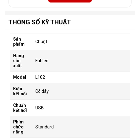
THÔNG SỐ KỸ THUẬT
Sản
Chuột
phẩm
Hãng
sản
Fuhlen
xuất
Model
L102
Kiểu
Có dây
kết nối
Chuẩn
USB
kết nối
Phím
chức
Standard
năng