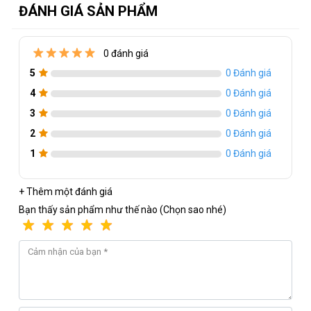
ĐÁNH GIÁ SẢN PHẨM
Thông số kỹ thuật của Chuột L102
Loại chuột
-
: có dây
0 đánh giá
Cảm biến
-
: Optical
5
0 Đánh giá
Kết nối
-
: USB
4
0 Đánh giá
Độ nhạy
-
: 1000 DPI
3
0 Đánh giá
Tần số phản hồi
-
: 125Hz
2
0 Đánh giá
Trọng lượng
-
1
: 100g±5 (g)
0 Đánh giá
Dây kết nối
-
: 1.75m
+ Thêm một đánh giá
Kích thước
-
: 125 x 79 x 43mm
Bạn thấy sản phẩm như thế nào (Chọn sao nhé)