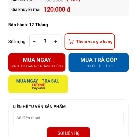
120.000 đ
Giá khuyến mại:
Bảo hành: 12 Tháng
Số lượng:
Thêm vào giỏ hàng
MUA NGAY
MUA TRẢ GÓP
GIAO HÀNG TẬN NƠI NHANH CHÓNG
TRẢ GÓP LÃI SUẤT 0Đ
MUA NGAY - TRẢ SAU
LIÊN HỆ TƯ VẤN SẢN PHẨM
GỬI LIÊN HỆ