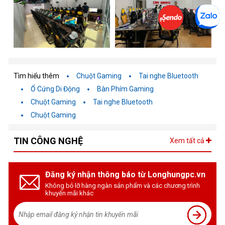
qua cổng USB, tương thích với nhiều hệ điều hành và thiết bị
Tìm hiểu thêm
Chuột Gaming
Tai nghe Bluetooth
Ổ Cứng Di Động
Bàn Phím Gaming
Chuột Gaming
Tai nghe Bluetooth
Chuột Gaming
TIN CÔNG NGHỆ
Xem tất cả
Đăng ký nhận thông báo từ Longhungpc.vn
Không bỏ lỡ hàng ngàn sản phẩm và các chương trình
khuyến mãi khác