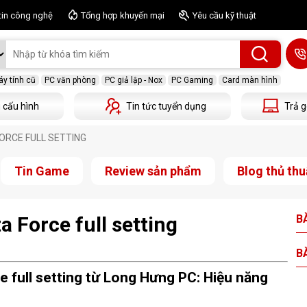
tin công nghệ
Tổng hợp khuyến mại
Yêu cầu kỹ thuật
y tính cũ
PC văn phòng
PC giả lập - Nox
PC Gaming
Card màn hình
 cấu hình
Tin tức tuyển dụng
Trả g
FORCE FULL SETTING
Tin Game
Review sản phẩm
Blog thủ thu
 Force full setting
BÀ
BÀ
e full setting từ Long Hưng PC: Hiệu năng