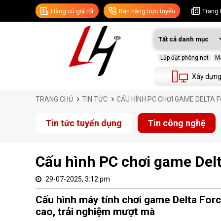
Hàng cũ giá tốt
Bán hàng trực tuyến
Trang 
Lắp đặt phòng net
Má
Xây dựng
TRANG CHỦ
TIN TỨC
CẤU HÌNH PC CHƠI GAME DELTA 
Tin tức tuyển dụng
Tin công nghệ
Cấu hình PC chơi game Delta
29-07-2025, 3:12 pm
Cấu hình máy tính chơi game Delta Forc
cao, trải nghiệm mượt mà