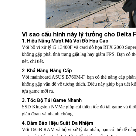
Vì sao cấu hình này lý tưởng cho Delta F
1. Hiệu Năng Mượt Mà Với Đồ Họa Cao
Với bộ vi xử lý i5-13400F và card đồ họa RTX 2060 Super, 
không gặp phải tình trạng giật lag hay giảm FPS. Bạn có t
nét, chi tiết.
2. Khả Năng Nâng Cấp
Với mainboard ASUS B760M-F, bạn có thể nâng cấp phần
không gặp vấn đề về tương thích. Điều này giúp bạn tiết ki
tựa game mới ra.
3. Tốc Độ Tải Game Nhanh
SSD Kingston NVMe giúp cải thiện tốc độ tải game và thời
gián đoạn và nhanh chóng.
4. Đảm Bảo Hiệu Suất Đa Nhiệm
Với 16GB RAM và bộ vi xử lý đa nhân, bạn có thể dễ dàng t