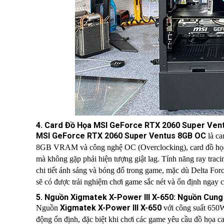
4. Card Đồ Họa MSI GeForce RTX 2060 Super Ven
MSI GeForce RTX 2060 Super Ventus 8GB OC
là ca
8GB VRAM và công nghệ OC (Overclocking), card đồ họa 
mà không gặp phải hiện tượng giật lag. Tính năng ray tra
chi tiết ánh sáng và bóng đổ trong game, mặc dù Delta For
sẽ có được trải nghiệm chơi game sắc nét và ổn định ngay 
5. Nguồn Xigmatek X-Power III X-650: Nguồn Cung
Xigmatek X-Power III X-650
Nguồn
với công suất 650W
động ổn định, đặc biệt khi chơi các game yêu cầu đồ họa c