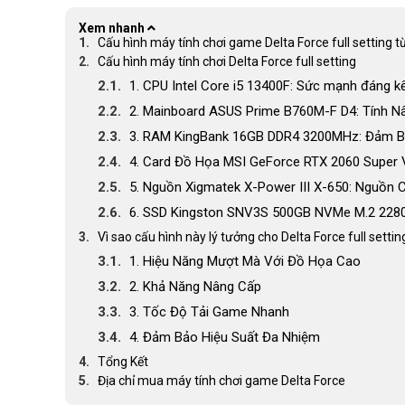
Xem nhanh
Cấu hình máy tính chơi game Delta Force full setting
Cấu hình máy tính chơi Delta Force full setting
1. CPU Intel Core i5 13400F: Sức mạnh đáng k
2. Mainboard ASUS Prime B760M-F D4: Tính N
3. RAM KingBank 16GB DDR4 3200MHz: Đảm B
4. Card Đồ Họa MSI GeForce RTX 2060 Super
5. Nguồn Xigmatek X-Power III X-650: Nguồn 
6. SSD Kingston SNV3S 500GB NVMe M.2 2280 
Vì sao cấu hình này lý tưởng cho Delta Force full settin
1. Hiệu Năng Mượt Mà Với Đồ Họa Cao
2. Khả Năng Nâng Cấp
3. Tốc Độ Tải Game Nhanh
4. Đảm Bảo Hiệu Suất Đa Nhiệm
Tổng Kết
Địa chỉ mua máy tính chơi game Delta Force