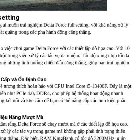
setting
i muốn trải nghiệm Delta Force full setting, với khả năng xử lý
ắt quãng trong các pha hành động căng thẳng.
o việc chơi game Delta Force với các thiết lập đồ họa cao. Với 10
rội trong việc xử lý các tác vụ đa nhiệm. Tốc độ xung nhịp tối đa
trong những tình huống chiến đấu căng thẳng, giúp bạn trải nghiệm
 Cấp và Ổn Định Cao
ể tương thích hoàn hảo với CPU Intel Core i5-13400F. Đây là một
n tiến như PCIe 4.0, DDR4, cho phép hệ thống hoạt động nhanh
g kết nối và khe cắm để bạn có thể nâng cấp các linh kiện phần
Hiệu Năng Mượt Mà
 tâm rằng Delta Force sẽ chạy mượt mà ở các thiết lập đồ họa cao.
 lý các tác vụ trong game mà không gặp phải tình trạng thiếu
n căng thẳng. Đặc biệt, RAM KingBank có tốc độ 3200MHz, giúp