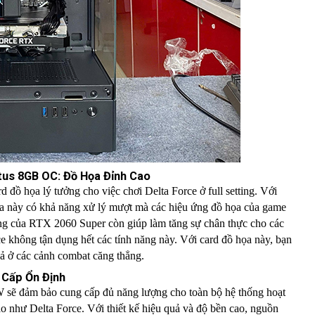
tus 8GB OC: Đồ Họa Đỉnh Cao
rd đồ họa lý tưởng cho việc chơi Delta Force ở full setting. Với
này có khả năng xử lý mượt mà các hiệu ứng đồ họa của game
cing của RTX 2060 Super còn giúp làm tăng sự chân thực cho các
ce không tận dụng hết các tính năng này. Với card đồ họa này, bạn
cả ở các cảnh combat căng thẳng.
 Cấp Ổn Định
 sẽ đảm bảo cung cấp đủ năng lượng cho toàn bộ hệ thống hoạt
ao như Delta Force. Với thiết kế hiệu quả và độ bền cao, nguồn