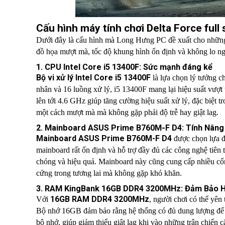
Cấu hình máy tính chơi Delta Force full 
Dưới đây là cấu hình mà Long Hưng PC đề xuất cho những a
đồ họa mượt mà, tốc độ khung hình ổn định và không lo ng
1. CPU Intel Core i5 13400F: Sức mạnh đáng kể
Bộ vi xử lý Intel Core i5 13400F
là lựa chọn lý tưởng ch
nhân và 16 luồng xử lý, i5 13400F mang lại hiệu suất vượt t
lên tới 4.6 GHz giúp tăng cường hiệu suất xử lý, đặc biệt 
một cách mượt mà mà không gặp phải độ trễ hay giật lag.
2. Mainboard ASUS Prime B760M-F D4: Tính Nâng
Mainboard ASUS Prime B760M-F D4
được chọn lựa đ
mainboard rất ổn định và hỗ trợ đầy đủ các công nghệ tiê
chóng và hiệu quả. Mainboard này cũng cung cấp nhiều cổn
cứng trong tương lai mà không gặp khó khăn.
3. RAM KingBank 16GB DDR4 3200MHz: Đảm Bảo 
16GB RAM DDR4 3200MHz
Với
, người chơi có thể yên
Bộ nhớ 16GB đảm bảo rằng hệ thống có đủ dung lượng để xử
bộ nhớ, giúp giảm thiểu giật lag khi vào những trận chiế