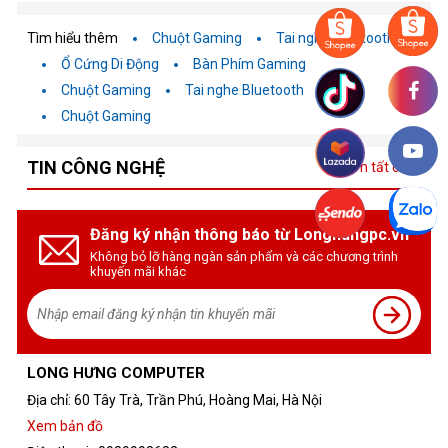
Tìm hiểu thêm
Chuột Gaming
Tai nghe Bluetooth
Ổ Cứng Di Động
Bàn Phím Gaming
Chuột Gaming
Tai nghe Bluetooth
Chuột Gaming
TIN CÔNG NGHỆ
Xem tất cả
Đăng ký nhận thông báo từ Longhungpc.vn
Không bỏ lỡ hàng ngàn sản phẩm và các chương trình
khuyến mãi khác
LONG HƯNG COMPUTER
Địa chỉ: 60 Tây Trà, Trần Phú, Hoàng Mai, Hà Nội
Xem bản đồ