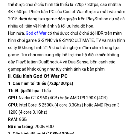
thể được chơi ở cấu hình tối thiểu là 720p / 30fps, cao nhất là
4K / 60fps. Phiên bản PC của God of War được ra mắt vào năm
2018 dưới dạng tựa game độc ​​quyền trên PlayStation dự sẽ có
nhiều cải tiến về hình ảnh và tối ưu hóa đồ họa.
Hơn nữa,
God of War
có thể được chơi ở chế độ HDR trên màn
hình chơi game G-SYNC và G-SYNC ULTIMATE, TV và màn hình
có tỷ lệ khung hình 21:9 cho trải nghiệm đắm chìm trong tựa
game. Trò chơi còn cung cấp hỗ trợ cho bộ điều khiển không
dây PlayStation DualShock 4 và DualSense, bên cạnh các
gamepad khác cũng như tùy chỉnh ánh xạ bàn phím.
II. Cấu hình God Of War PC
1. Cấu hình tối thiểu (720p/ 30fps)
Thiết lập đồ họa
: Thấp
GPU
: Nvidia GTX 960 (4GB) hoặc AMD R9 290X (4GB)
CPU
: Intel Core i5 2500k (4 core 3.3Ghz) hoặc AMD Ryzen 3
1200 (4 core 3.1Ghz)
RAM
: 8GB
Bộ nhớ trống
: 70GB HDD
2. Cấu hình đề nghị (1080p/ 30fps)