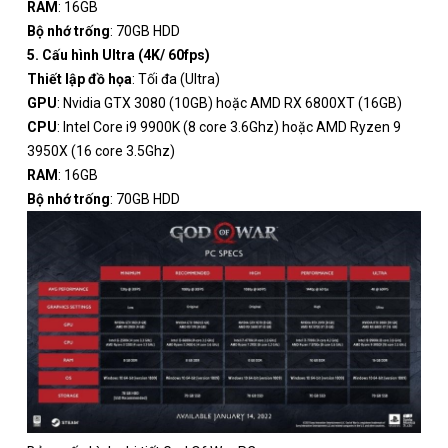
RAM
: 16GB
Bộ nhớ trống
: 70GB HDD
5. Cấu hình Ultra (4K/ 60fps)
Thiết lập đồ họa
: Tối đa (Ultra)
GPU
: Nvidia GTX 3080 (10GB) hoặc AMD RX 6800XT (16GB)
CPU
: Intel Core i9 9900K (8 core 3.6Ghz) hoặc AMD Ryzen 9
3950X (16 core 3.5Ghz)
RAM
: 16GB
Bộ nhớ trống
: 70GB HDD